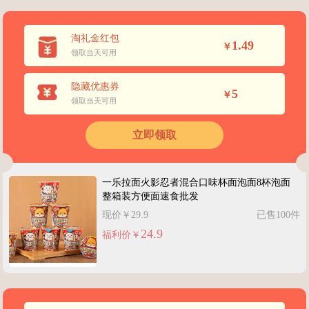
淘礼金红包
1.49
￥
领取当天可用
隐藏优惠券
5
￥
领取当天可用
立即领取
一乐拉面火影忍者混合口味杯面泡面8杯泡面
整箱装方便面速食批发
现价￥29.9
已售100件
24.9
福利价￥