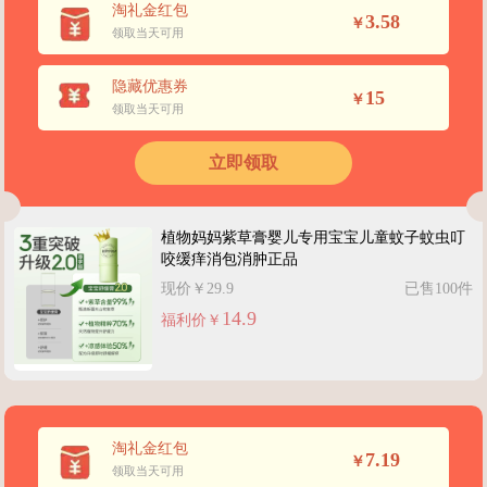
淘礼金红包
3.58
￥
领取当天可用
隐藏优惠券
15
￥
领取当天可用
立即领取
植物妈妈紫草膏婴儿专用宝宝儿童蚊子蚊虫叮
咬缓痒消包消肿正品
现价￥29.9
已售100件
14.9
福利价￥
淘礼金红包
7.19
￥
领取当天可用