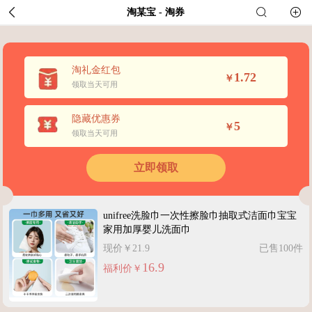
淘某宝
-
淘券
淘礼金红包
1.72
￥
领取当天可用
隐藏优惠券
5
￥
领取当天可用
立即领取
unifree洗脸巾一次性擦脸巾抽取式洁面巾宝宝
家用加厚婴儿洗面巾
现价￥21.9
已售100件
16.9
福利价￥